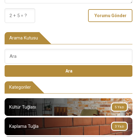
Yorumu Gönder
Arama Kutusu
Ara
Kategoriler
Kültür Tuğlası
5 Yazı
Kaplama Tuğla
3 Yazı