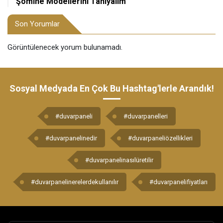
Şömine Modellerini Tanıyalım
Son Yorumlar
Görüntülenecek yorum bulunamadı.
Sosyal Medyada En Çok Bu Hashtag'lerle Arandık!
#duvarpaneli
#duvarpanelleri
#duvarpanelinedir
#duvarpaneliözellikleri
#duvarpanelinasılüretilir
#duvarpanelinerelerdekullanılır
#duvarpanelifiyatları