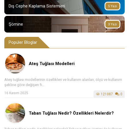
Dış Cephe Kaplama Sistemleri
5 Yazı
Şömine
3 Yazı
Popüler Bloglar
Ateş Tuğlası Modelleri
Ateş tuğlası modellerinin özellikleri ve kullanım alanları, ölçü ve kullanım
şekline göre değişen fı...
16 Kasım 2025
121087
0
Taban Tuğlası Nedir? Özellikleri Nelerdir?