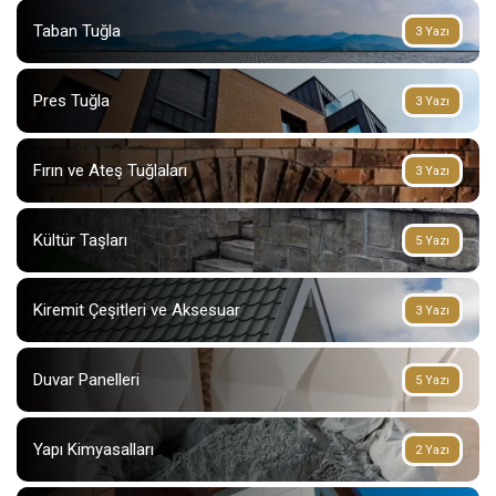
Taban Tuğla
3 Yazı
Pres Tuğla
3 Yazı
Fırın ve Ateş Tuğlaları
3 Yazı
Kültür Taşları
5 Yazı
Kiremit Çeşitleri ve Aksesuar
3 Yazı
Duvar Panelleri
5 Yazı
Yapı Kimyasalları
2 Yazı