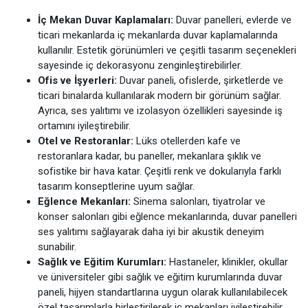
İç Mekan Duvar Kaplamaları:
Duvar panelleri, evlerde ve
ticari mekanlarda iç mekanlarda duvar kaplamalarında
kullanılır. Estetik görünümleri ve çeşitli tasarım seçenekleri
sayesinde iç dekorasyonu zenginleştirebilirler.
Ofis ve İşyerleri:
Duvar paneli, ofislerde, şirketlerde ve
ticari binalarda kullanılarak modern bir görünüm sağlar.
Ayrıca, ses yalıtımı ve izolasyon özellikleri sayesinde iş
ortamını iyileştirebilir.
Otel ve Restoranlar:
Lüks otellerden kafe ve
restoranlara kadar, bu paneller, mekanlara şıklık ve
sofistike bir hava katar. Çeşitli renk ve dokularıyla farklı
tasarım konseptlerine uyum sağlar.
Eğlence Mekanları:
Sinema salonları, tiyatrolar ve
konser salonları gibi eğlence mekanlarında, duvar panelleri
ses yalıtımı sağlayarak daha iyi bir akustik deneyim
sunabilir.
Sağlık ve Eğitim Kurumları:
Hastaneler, klinikler, okullar
ve üniversiteler gibi sağlık ve eğitim kurumlarında duvar
paneli, hijyen standartlarına uygun olarak kullanılabilecek
özel tasarımlarla birleştirilerek iç mekanları iyileştirebilir.